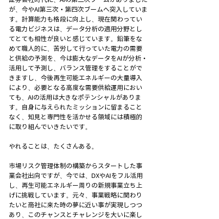
が、今やAI第三次・第四次ブームへ突入していま
す。計算能力も格段に向上し、現在関わってい
る電力ビジネスは、データ分析の適用分野とし
てとても相性が良いと感じています。鉛筆をな
めて職人的に、苦労して行っていた電力の需要
と供給の予測を、今は膨大なデータをAIが分析・
活用して予測し、バランス管理をすることがで
きますし、今後再生可能エネルギーの大量導入
により、必要となる高度な需要供給運用におい
ても、AIの活用は大きなポテンシャルがありま
す。自身に与えられたミッションに留まること
なく、知見と専門性を活かせる領域には積極的
に取り組んでいきたいです。
やれることは、たくさんある。
市場リスク管理体制の構築からスタートした事
業会社出向ですが、今では、DXやAIをフル活用
し、再生可能エネルギー周りの新規事業立ち上
げに挑戦しています。元々、事業戦略に関わり
たいと商社に来た時の夢に近い事が実現しつつ
あり、このチャンスとチャレンジを大いに楽し