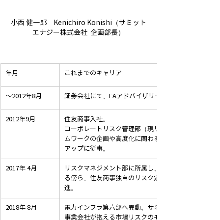
小西 健一郎　Kenichiro Konishi（サミット
エナジー株式会社  企画部長）
​年月
これまでのキャリア
～2012年8月
証券会社にて、FAアドバイザリー業務を担当。
2012年9月
住友商事入社。
コーポレートリスク管理部（現リスクマネジメント部
ムワークの企画や高度化に関わる一方、投融資委員会
アップに従事。
2017年 4月
リスクマネジメント部に所属し、全社市場・市況リス
る傍ら、住友商事独自のリスク定量化基準計測ロジッ
進。
2018年 8月
電力インフラ第六部へ異動。サミットエナジー㈱（電
事業会社が抱える市場リスクのモニタリングやヘッジ