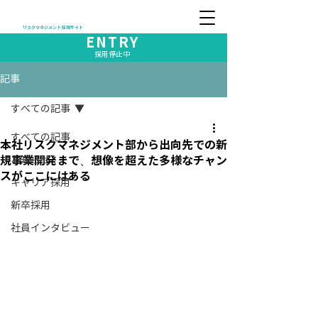
リスクマネジメント 採用サイト
ENTRY
採用停止中
記事
すべての記事
すべての記事
本社リスクマネジメント部から出向先での新
規事業開発まで、想像を超えた多様なチャン
お知らせ
スがここにはある
キャリア採用
新卒採用
社員インタビュー